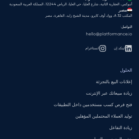
أنبوكس، العقارية الثانية، شارع العليا، حي العليا، الرياض 12244، المملكة العربية السعودية
مصر
المكتب A 32، ووك أوف كايرو، مدينة الشيخ زايد، القاهرة، مصر
التواصل:
hello@platformance.io
لينكد إن
انستاغرام
الحلول
إعلانات البيع بالتجزئة
زيادة مبيعاتك عبر الإنترنت
فتح فرص كسب مستخدمين داخل التطبيقات
توليد العملاء المحتملين المؤهلين
زيادة التفاعل