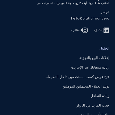
المكتب A 32، ووك أوف كايرو، مدينة الشيخ زايد، القاهرة، مصر
التواصل:
hello@platformance.io
لينكد إن
انستاغرام
الحلول
إعلانات البيع بالتجزئة
زيادة مبيعاتك عبر الإنترنت
فتح فرص كسب مستخدمين داخل التطبيقات
توليد العملاء المحتملين المؤهلين
زيادة التفاعل
جذب المزيد من الزوار
بناء التأثير مع المبدعين