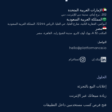
الإمارات العربية المتحدة
202، برج إماي، مدينة دبي للإنترنت، دبي
المملكة العربية السعودية
أنبوكس، العقارية الثانية، شارع العليا، حي العليا، الرياض 12244، المملكة العربية السعودية
مصر
المكتب A 32، ووك أوف كايرو، مدينة الشيخ زايد، القاهرة، مصر
التواصل:
hello@platformance.io
لينكد إن
انستاغرام
الحلول
إعلانات البيع بالتجزئة
زيادة مبيعاتك عبر الإنترنت
فتح فرص كسب مستخدمين داخل التطبيقات