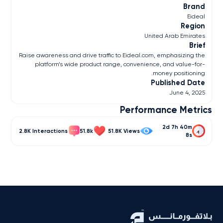
Brand
Eideal
Region
United Arab Emirates
Brief
Raise awareness and drive traffic to Eideal.com, emphasizing the
platform’s wide product range, convenience, and value-for-
money positioning.
Published Date
June 4, 2025
Performance Metrics
2d 7h 40m
2.8K
51.8k
51.8K
8s