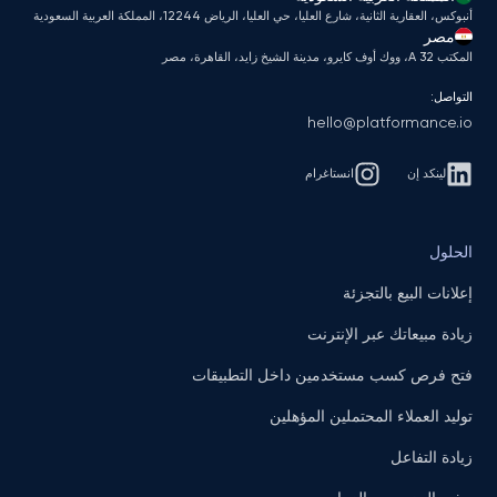
أنبوكس، العقارية الثانية، شارع العليا، حي العليا، الرياض 12244، المملكة العربية السعودية
مصر
المكتب A 32، ووك أوف كايرو، مدينة الشيخ زايد، القاهرة، مصر
التواصل:
hello@platformance.io
لينكد إن
انستاغرام
الحلول
إعلانات البيع بالتجزئة
زيادة مبيعاتك عبر الإنترنت
فتح فرص كسب مستخدمين داخل التطبيقات
توليد العملاء المحتملين المؤهلين
زيادة التفاعل