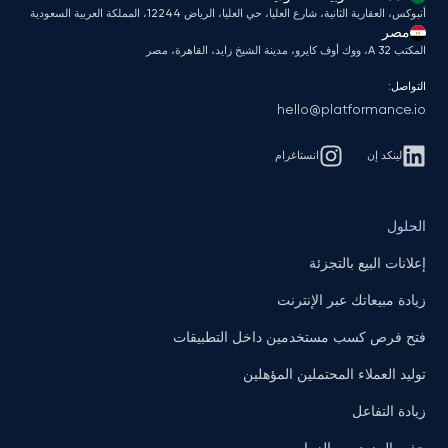
أنبوكس، العقارية الثانية، شارع العليا، حي العليا، الرياض 12244، المملكة العربية السعودية
مصر
المكتب A 32، ووك أوف كايرو، مدينة الشيخ زايد، القاهرة، مصر
التواصل:
hello@platformance.io
لينكد إن
انستاغرام
الحلول
إعلانات البيع بالتجزئة
زيادة مبيعاتك عبر الإنترنت
فتح فرص كسب مستخدمين داخل التطبيقات
توليد العملاء المحتملين المؤهلين
زيادة التفاعل