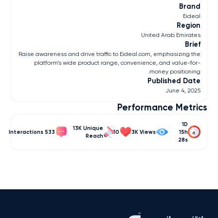
Brand
Eideal
Region
United Arab Emirates
Brief
Raise awareness and drive traffic to Eideal.com, emphasizing the
platform’s wide product range, convenience, and value-for-
money positioning.
Published Date
June 4, 2025
Performance Metrics
1D
13K
533
210
22.3K
15h
28s