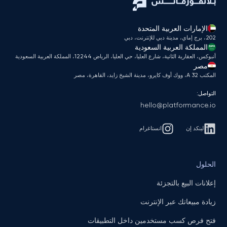
الإمارات العربية المتحدة
202، برج إماي، مدينة دبي للإنترنت، دبي
المملكة العربية السعودية
أنبوكس، العقارية الثانية، شارع العليا، حي العليا، الرياض 12244، المملكة العربية السعودية
مصر
المكتب A 32، ووك أوف كايرو، مدينة الشيخ زايد، القاهرة، مصر
التواصل:
hello@platformance.io
لينكد إن
انستاغرام
الحلول
إعلانات البيع بالتجزئة
زيادة مبيعاتك عبر الإنترنت
فتح فرص كسب مستخدمين داخل التطبيقات