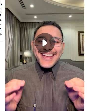
ia
ef
er
t
al
rs
e
26