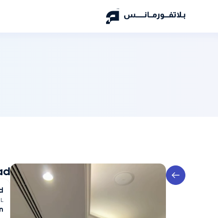
ad
d
L
n