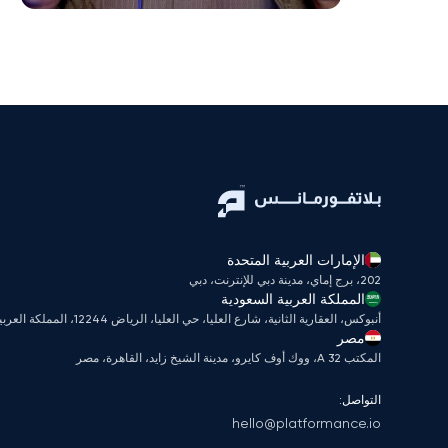
الإمارات العربية المتحدة
202، برج إماي، مدينة دبي للإنترنت، دبي
المملكة العربية السعودية
أنبوكس، العقارية الثانية، شارع العليا، حي العليا، الرياض 12244، المملكة العربية السعودية
مصر
المكتب A 32، ووك أوف كايرو، مدينة الشيخ زايد، القاهرة، مصر
التواصل:
hello@platformance.io