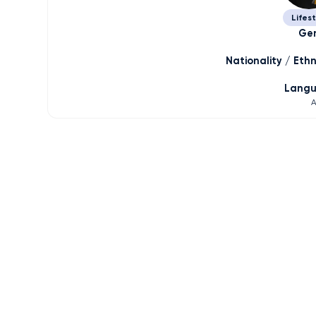
Lifes
Ge
Nationality / Ethn
Lang
A