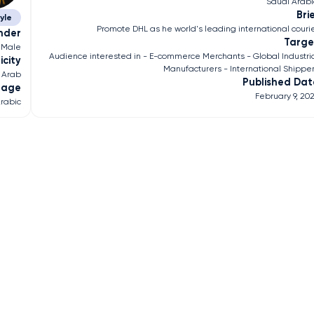
Saudi Arab
Bri
tyle
Promote DHL as he world's leading international couri
nder
Targe
Male
Audience interested in - E-commerce Merchants - Global Industri
icity
Manufacturers - International Shippe
Arab
Published Dat
uage
February 9, 20
rabic