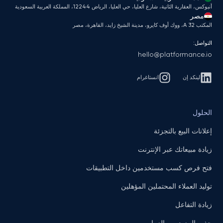
أنبوكس، العقارية الثانية، شارع العليا، حي العليا، الرياض 12244، المملكة العربية السعودية
مصر
المكتب A 32، ووك أوف كايرو، مدينة الشيخ زايد، القاهرة، مصر
التواصل:
hello@platformance.io
لينكد إن
انستاغرام
الحلول
إعلانات البيع بالتجزئة
زيادة مبيعاتك عبر الإنترنت
فتح فرص كسب مستخدمين داخل التطبيقات
توليد العملاء المحتملين المؤهلين
زيادة التفاعل