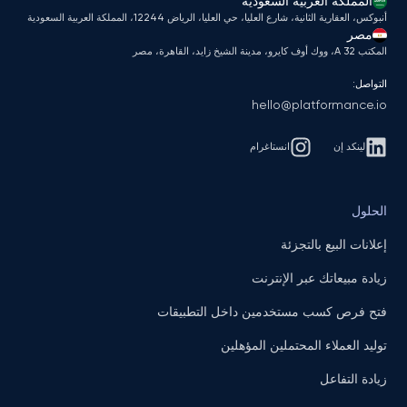
المملكة العربية السعودية
أنبوكس، العقارية الثانية، شارع العليا، حي العليا، الرياض 12244، المملكة العربية السعودية
مصر
المكتب A 32، ووك أوف كايرو، مدينة الشيخ زايد، القاهرة، مصر
التواصل:
hello@platformance.io
لينكد إن
انستاغرام
الحلول
إعلانات البيع بالتجزئة
زيادة مبيعاتك عبر الإنترنت
فتح فرص كسب مستخدمين داخل التطبيقات
توليد العملاء المحتملين المؤهلين
زيادة التفاعل