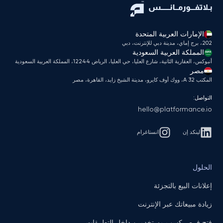
الإمارات العربية المتحدة
202، برج إماي، مدينة دبي للإنترنت، دبي
المملكة العربية السعودية
أنبوكس، العقارية الثانية، شارع العليا، حي العليا، الرياض 12244، المملكة العربية السعودية
مصر
المكتب A 32، ووك أوف كايرو، مدينة الشيخ زايد، القاهرة، مصر
التواصل:
hello@platformance.io
لينكد إن
انستاغرام
الحلول
إعلانات البيع بالتجزئة
زيادة مبيعاتك عبر الإنترنت
فتح فرص كسب مستخدمين داخل التطبيقات