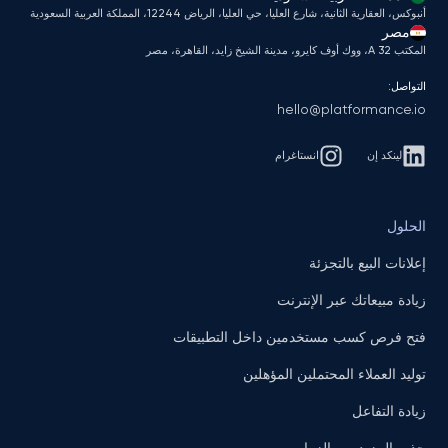
أنبوكس، العقارية الثانية، شارع العليا، حي العليا، الرياض 12244، المملكة العربية السعودية
مصر
المكتب A 32، ووك أوف كايرو، مدينة الشيخ زايد، القاهرة، مصر
التواصل:
hello@platformance.io
لينكد إن
انستاغرام
الحلول
إعلانات البيع بالتجزئة
زيادة مبيعاتك عبر الإنترنت
فتح فرص كسب مستخدمين داخل التطبيقات
توليد العملاء المحتملين المؤهلين
زيادة التفاعل