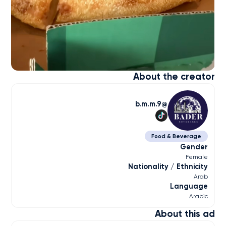
About the creator
b.m.m.9
Food & Beverage
Gender
Female
Nationality / Ethnicity
Arab
Language
Arabic
About this ad