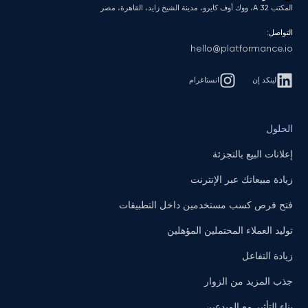
المكتب A 32، ووك أوف كايرو، مدينة الشيخ زايد، القاهرة، مصر
التواصل:
hello@platformance.io
لينكد إن
انستاغرام
الحلول
إعلانات البيع بالتجزئة
زيادة مبيعاتك عبر الإنترنت
فتح فرص كسب مستخدمين داخل التطبيقات
توليد العملاء المحتملين المؤهلين
زيادة التفاعل
جذب المزيد من الزوار
بناء التأثير مع المبدعين