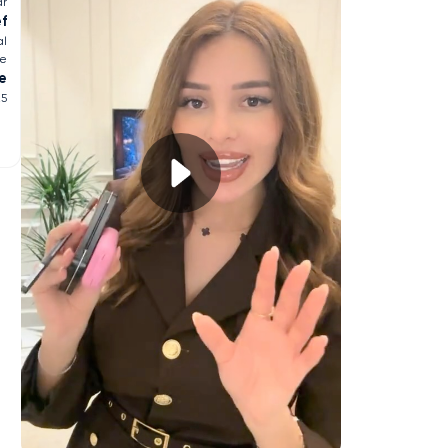
ar
ef
al
re
e
25