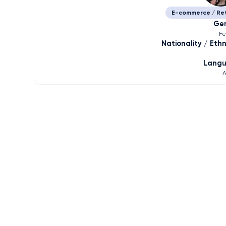
E-commerce / Ret
Ge
F
Nationality / Ethn
Lang
A