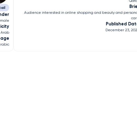
Qat
Bri
ail
Audience interested in online shopping and beauty and person
nder
ca
emale
Published Dat
icity
December 23, 20
Arab
uage
rabic