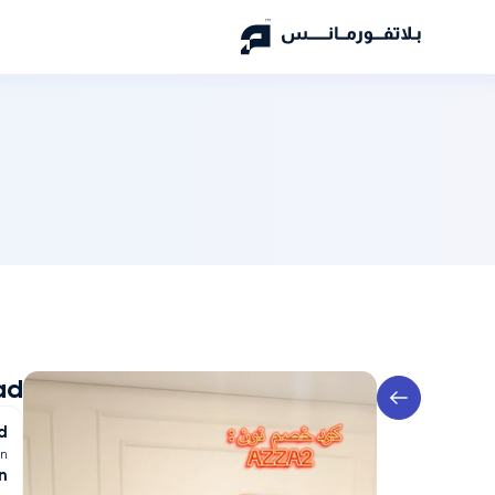
ad
d
n
n