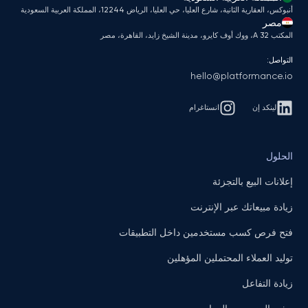
أنبوكس، العقارية الثانية، شارع العليا، حي العليا، الرياض 12244، المملكة العربية السعودية
مصر
المكتب A 32، ووك أوف كايرو، مدينة الشيخ زايد، القاهرة، مصر
التواصل:
hello@platformance.io
لينكد إن
انستاغرام
الحلول
إعلانات البيع بالتجزئة
زيادة مبيعاتك عبر الإنترنت
فتح فرص كسب مستخدمين داخل التطبيقات
توليد العملاء المحتملين المؤهلين
زيادة التفاعل