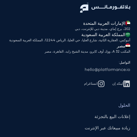
الإمارات العربية المتحدة
202، برج إماي، مدينة دبي للإنترنت، دبي
المملكة العربية السعودية
أنبوكس، العقارية الثانية، شارع العليا، حي العليا، الرياض 12244، المملكة العربية السعودية
مصر
المكتب A 32، ووك أوف كايرو، مدينة الشيخ زايد، القاهرة، مصر
التواصل:
hello@platformance.io
لينكد إن
انستاغرام
الحلول
إعلانات البيع بالتجزئة
زيادة مبيعاتك عبر الإنترنت