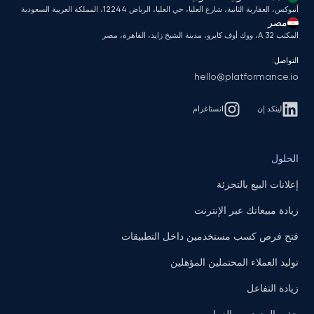
أنبوكس، العقارية الثانية، شارع العليا، حي العليا، الرياض 12244، المملكة العربية السعودية
مصر
المكتب A 32، ووك أوف كايرو، مدينة الشيخ زايد، القاهرة، مصر
التواصل:
hello@platformance.io
لينكد إن
انستاغرام
الحلول
إعلانات البيع بالتجزئة
زيادة مبيعاتك عبر الإنترنت
فتح فرص كسب مستخدمين داخل التطبيقات
توليد العملاء المحتملين المؤهلين
زيادة التفاعل