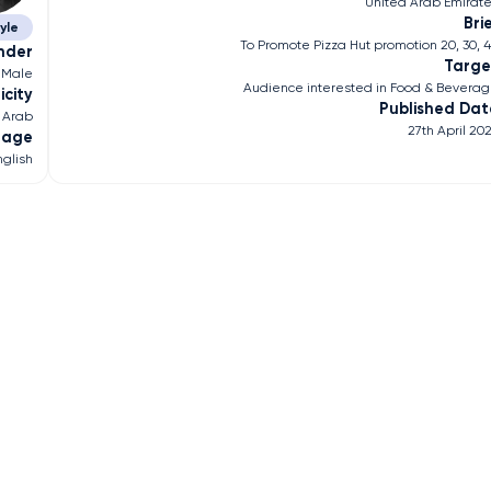
United Arab Emirat
Bri
tyle
To Promote Pizza Hut promotion 20, 30, 
nder
Targe
Male
Audience interested in Food & Bevera
icity
Published Dat
Arab
27th April 20
uage
nglish