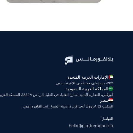
الإمارات العربية المتحدة
202، برج إماي، مدينة دبي للإنترنت، دبي
المملكة العربية السعودية
أنبوكس، العقارية الثانية، شارع العليا، حي العليا، الرياض 12244، المملكة العربية السعودية
مصر
المكتب A 32، ووك أوف كايرو، مدينة الشيخ زايد، القاهرة، مصر
التواصل:
hello@platformance.io