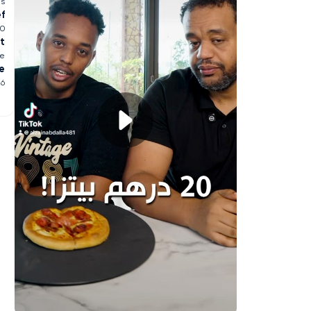
es
ef
40
t
ge
e
26