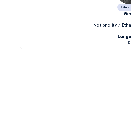
Lifes
Ge
Nationality / Ethn
Lang
E