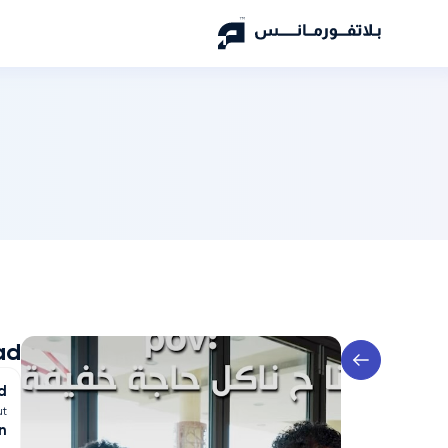
ad
d
ut
n