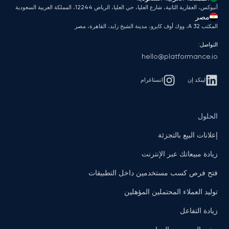
أنبوكس، العقارية الثانية، شارع العليا، حي العليا، الرياض 12244، المملكة العربية السعودية
مصر
المكتب A 32، ووك أوف كايرو، مدينة الشيخ زايد، القاهرة، مصر
التواصل:
hello@platformance.io
لينكد إن
انستاغرام
الحلول
إعلانات البيع بالتجزئة
زيادة مبيعاتك عبر الإنترنت
فتح فرص كسب مستخدمين داخل التطبيقات
توليد العملاء المحتملين المؤهلين
زيادة التفاعل