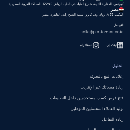
أنبوكس، العقارية الثانية، شارع العليا، حي العليا، الرياض 12244، المملكة العربية السعودية
مصر
المكتب A 32، ووك أوف كايرو، مدينة الشيخ زايد، القاهرة، مصر
التواصل:
hello@platformance.io
لينكد إن
انستاغرام
الحلول
إعلانات البيع بالتجزئة
زيادة مبيعاتك عبر الإنترنت
فتح فرص كسب مستخدمين داخل التطبيقات
توليد العملاء المحتملين المؤهلين
زيادة التفاعل