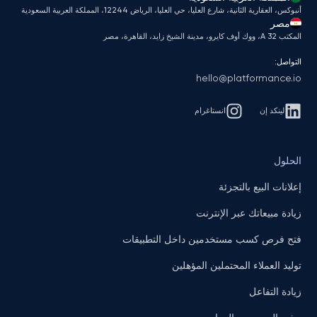
أنبوكس، العقارية الثانية، شارع العليا، حي العليا، الرياض 12244، المملكة العربية السعودية
مصر
المكتب A 32، ووك أوف كايرو، مدينة الشيخ زايد، القاهرة، مصر
التواصل:
hello@platformance.io
لينكد إن
انستاغرام
الحلول
إعلانات البيع بالتجزئة
زيادة مبيعاتك عبر الإنترنت
فتح فرص كسب مستخدمين داخل التطبيقات
توليد العملاء المحتملين المؤهلين
زيادة التفاعل