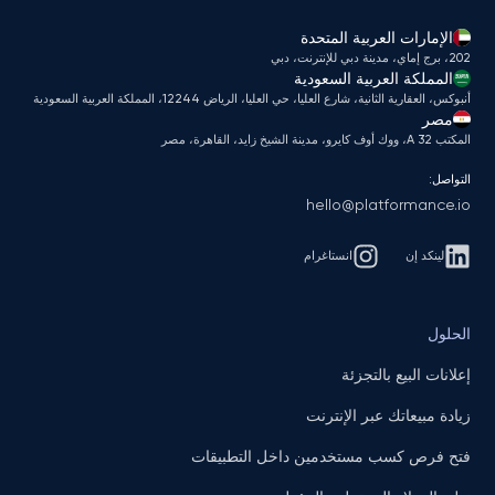
الإمارات العربية المتحدة
202، برج إماي، مدينة دبي للإنترنت، دبي
المملكة العربية السعودية
أنبوكس، العقارية الثانية، شارع العليا، حي العليا، الرياض 12244، المملكة العربية السعودية
مصر
المكتب A 32، ووك أوف كايرو، مدينة الشيخ زايد، القاهرة، مصر
التواصل:
hello@platformance.io
لينكد إن
انستاغرام
الحلول
إعلانات البيع بالتجزئة
زيادة مبيعاتك عبر الإنترنت
فتح فرص كسب مستخدمين داخل التطبيقات