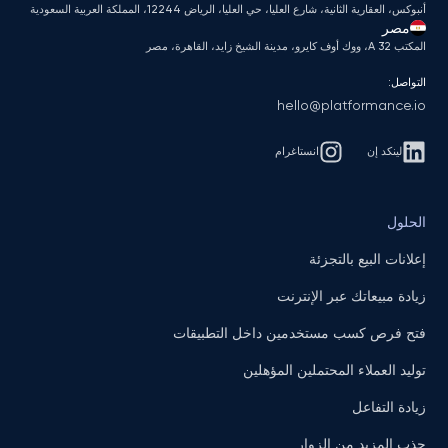
أنبوكس، العقارية الثانية، شارع العليا، حي العليا، الرياض 12244، المملكة العربية السعودية
مصر
المكتب A 32، ووك أوف كايرو، مدينة الشيخ زايد، القاهرة، مصر
التواصل:
hello@platformance.io
لينكد إن
انستاغرام
الحلول
إعلانات البيع بالتجزئة
زيادة مبيعاتك عبر الإنترنت
فتح فرص كسب مستخدمين داخل التطبيقات
توليد العملاء المحتملين المؤهلين
زيادة التفاعل
جذب المزيد من الزوار